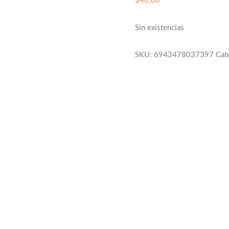
$
48.00
Sin existencias
SKU:
6943478037397
Cat