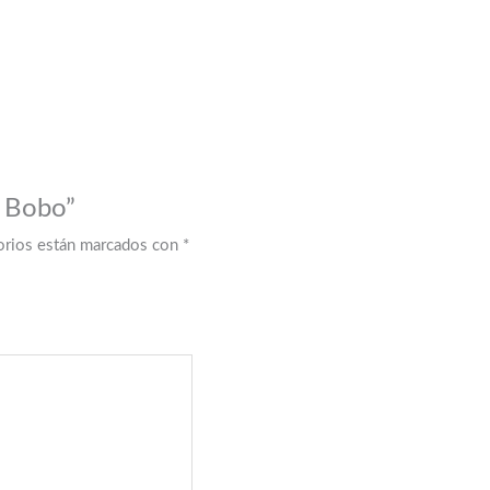
y Bobo”
orios están marcados con
*