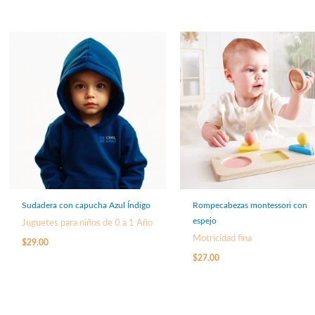
Sudadera con capucha Azul Índigo
Rompecabezas montessori con
espejo
Juguetes para niños de 0 a 1 Año
Motricidad fina
$
29.00
$
27.00