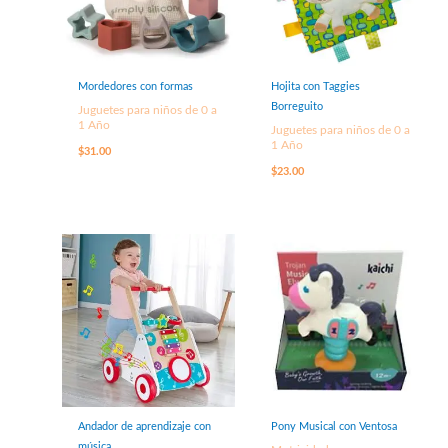
Mordedores con formas
Hojita con Taggies
Borreguito
Juguetes para niños de 0 a
1 Año
Juguetes para niños de 0 a
1 Año
$
31.00
$
23.00
Andador de aprendizaje con
Pony Musical con Ventosa
música