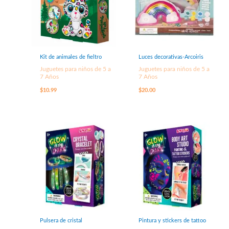
Kit de animales de fieltro
Luces decorativas-Arcoiris
Juguetes para niños de 5 a
Juguetes para niños de 5 a
7 Años
7 Años
$
10.99
$
20.00
Pulsera de cristal
Pintura y stickers de tattoo