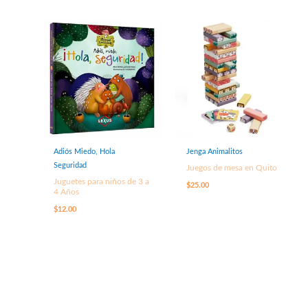
Adiós Miedo, Hola
Jenga Animalitos
Seguridad
Juegos de mesa en Quito
Juguetes para niños de 3 a
$
25.00
4 Años
$
12.00