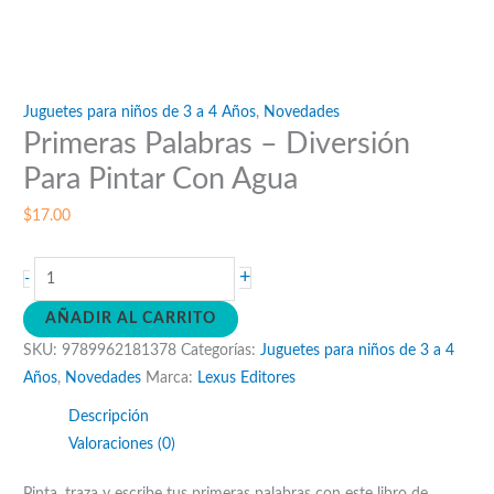
Juguetes para niños de 3 a 4 Años
,
Novedades
Primeras Palabras – Diversión
Para Pintar Con Agua
$
17.00
Primeras
+
-
Palabras
AÑADIR AL CARRITO
–
SKU:
9789962181378
Categorías:
Juguetes para niños de 3 a 4
Diversión
Años
,
Novedades
Marca:
Lexus Editores
Para
Pintar
Descripción
Con
Valoraciones (0)
Agua
cantidad