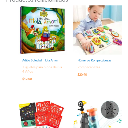
Adiós Soledad, Hola Amor
Números Rompecabezas
Juguetes para niños de 3 a
Rompecabezas
4 Años
$
20.90
$
12.00