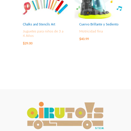
Chalks and Stencils Art
Cuervo Brillante y Sediento
Juguetes para niños de 3 a
Motricidad fina
4 Años
$
40.99
$
29.00