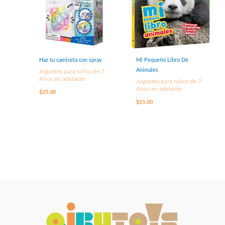
Haz tu camiseta con spray
Mi Pequeño Libro De
Animales
Juguetes para niños de 7
Años en adelante
Juguetes para niños de 7
Años en adelante
$
25.00
$
15.00