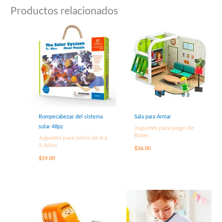
Productos relacionados
Rompecabezas del sistema
Sala para Armar
solar 48pz
Juguetes para juego de
Roles
Juguetes para niños de 4 a
5 Años
$
36.00
$
19.00