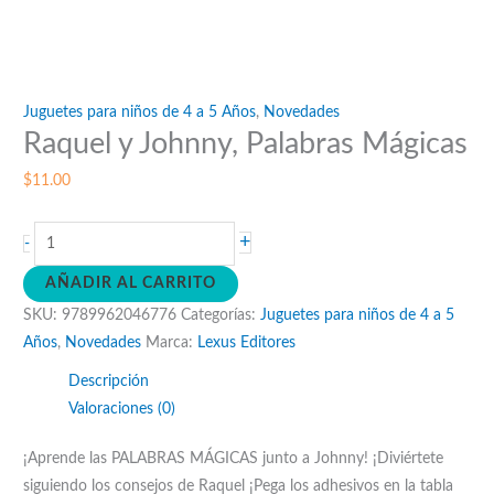
Juguetes para niños de 4 a 5 Años
,
Novedades
Raquel y Johnny, Palabras Mágicas
$
11.00
Raquel
+
-
y
AÑADIR AL CARRITO
Johnny,
SKU:
9789962046776
Categorías:
Juguetes para niños de 4 a 5
Palabras
Años
,
Novedades
Marca:
Lexus Editores
Mágicas
cantidad
Descripción
Valoraciones (0)
¡Aprende las PALABRAS MÁGICAS junto a Johnny! ¡Diviértete
siguiendo los consejos de Raquel ¡Pega los adhesivos en la tabla