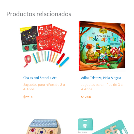
Productos relacionados
Chalks and Stencils Art
Adiós Tristeza, Hola Alegría
Juguetes para niños de 3 a
Juguetes para niños de 3 a
4 Años
4 Años
$
29.00
$
12.00