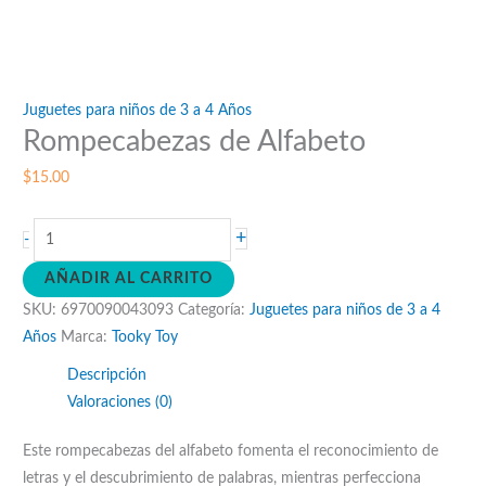
Juguetes para niños de 3 a 4 Años
Rompecabezas de Alfabeto
$
15.00
Rompecabezas
+
-
de
AÑADIR AL CARRITO
Alfabeto
SKU:
6970090043093
Categoría:
Juguetes para niños de 3 a 4
cantidad
Años
Marca:
Tooky Toy
Descripción
Valoraciones (0)
Este rompecabezas del alfabeto fomenta el reconocimiento de
letras y el descubrimiento de palabras, mientras perfecciona