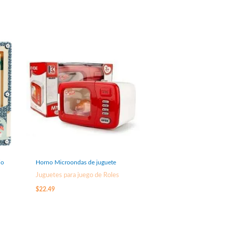
io
Horno Microondas de juguete
Juguetes para juego de Roles
$
22.49