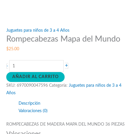
Juguetes para niños de 3 a 4 Años
Rompecabezas Mapa del Mundo
$
25.00
Rompecabezas
+
-
Mapa
AÑADIR AL CARRITO
del
SKU:
6970090047596
Categoría:
Juguetes para niños de 3 a 4
Mundo
Años
cantidad
Descripción
Valoraciones (0)
ROMPECABEZAS DE MADERA MAPA DEL MUNDO 36 PIEZAS
Valoraciones