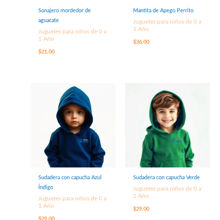
Sonajero mordedor de
Mantita de Apego Perrito
aguacate
Juguetes para niños de 0 a
1 Año
Juguetes para niños de 0 a
1 Año
$
36.00
$
21.00
Sudadera con capucha Azul
Sudadera con capucha Verde
Índigo
Juguetes para niños de 0 a
1 Año
Juguetes para niños de 0 a
1 Año
$
29.00
$
29.00