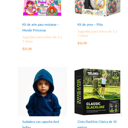
Kit de arte para ventanas –
Kit de yeso – Piña
Mundo Princesas
Juguetes para niños de 5 a
7 Años
Juguetes para niños de 5 a
7 Años
$
16.90
$
21.00
Sudadera con capucha Azul
Cinta Slackline Clásica de 50
Índigo
metros