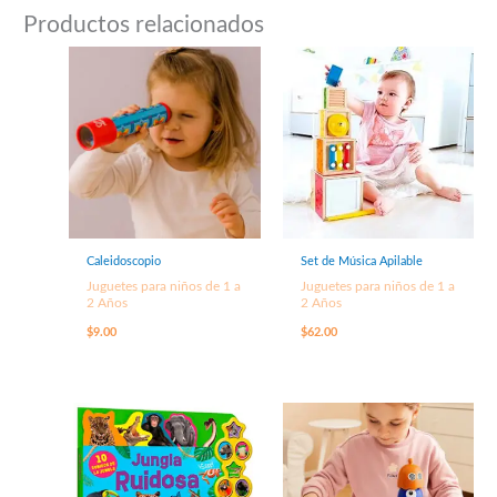
Productos relacionados
Caleidoscopio
Set de Música Apilable
Juguetes para niños de 1 a
Juguetes para niños de 1 a
2 Años
2 Años
$
9.00
$
62.00