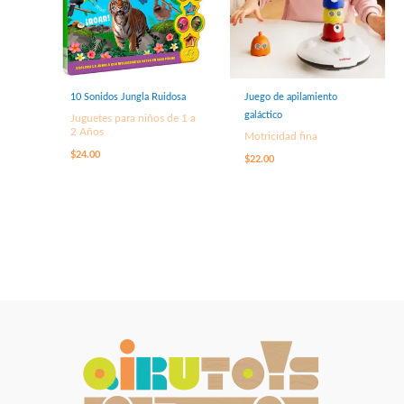
10 Sonidos Jungla Ruidosa
Juego de apilamiento
galáctico
Juguetes para niños de 1 a
2 Años
Motricidad fina
$
24.00
$
22.00