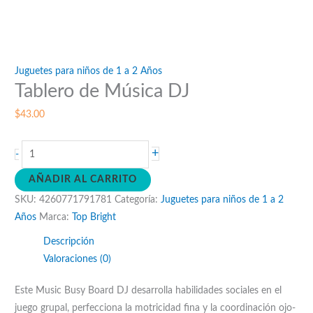
Juguetes para niños de 1 a 2 Años
Tablero de Música DJ
$
43.00
Tablero
+
-
de
AÑADIR AL CARRITO
Música
SKU:
4260771791781
Categoría:
Juguetes para niños de 1 a 2
DJ
Años
Marca:
Top Bright
cantidad
Descripción
Valoraciones (0)
Este Music Busy Board DJ desarrolla habilidades sociales en el
juego grupal, perfecciona la motricidad fina y la coordinación ojo-