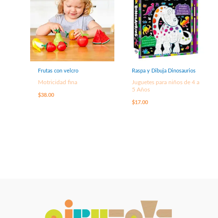
Frutas con velcro
Raspa y Dibuja Dinosaurios
Motricidad fina
Juguetes para niños de 4 a
5 Años
$
38.00
$
17.00