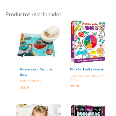
Productos relacionados
Rompecabezas Dentro de
Pinta Con Huellas Animales
Barco
Juguetes para niños de 4 a
5 Años
Rompecabezas
$
17.00
$
18.00