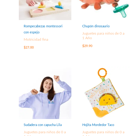
Rompecabezas montessori
Chupón dinosaurio
con espejo
Juguetes para niños de 0 a
1 Año
Motricidad fina
$
29.90
$
27.00
Sudadera con capucha Lila
Hojita Mordedor Taco
Juguetes para niños de 0 a
Juguetes para niños de 0 a