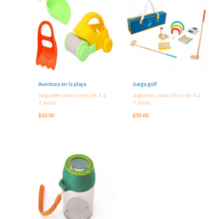
Aventura en la playa
Juega golf
Juguetes para niños de 1 a
Juguetes para niños de 4 a
2 Años
5 Años
$
10.00
$
50.00