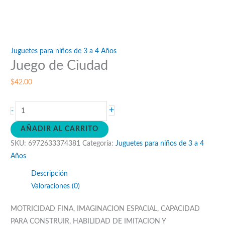
Juguetes para niños de 3 a 4 Años
Juego de Ciudad
$
42.00
Juego
+
-
de
AÑADIR AL CARRITO
Ciudad
SKU:
6972633374381
Categoría:
Juguetes para niños de 3 a 4
cantidad
Años
Descripción
Valoraciones (0)
MOTRICIDAD FINA, IMAGINACION ESPACIAL, CAPACIDAD
PARA CONSTRUIR, HABILIDAD DE IMITACION Y