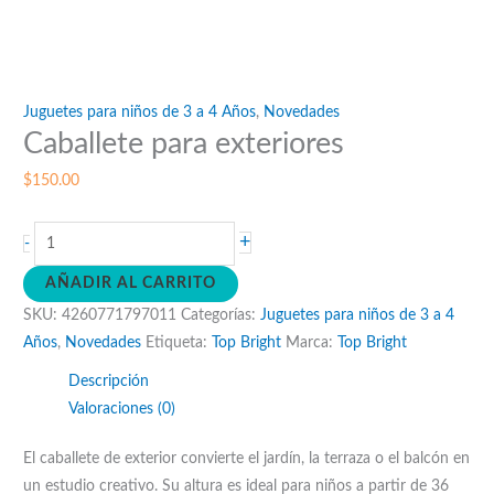
Juguetes para niños de 3 a 4 Años
,
Novedades
Caballete para exteriores
$
150.00
Caballete
+
-
para
AÑADIR AL CARRITO
exteriores
SKU:
4260771797011
Categorías:
Juguetes para niños de 3 a 4
cantidad
Años
,
Novedades
Etiqueta:
Top Bright
Marca:
Top Bright
Descripción
Valoraciones (0)
El caballete de exterior convierte el jardín, la terraza o el balcón en
un estudio creativo. Su altura es ideal para niños a partir de 36