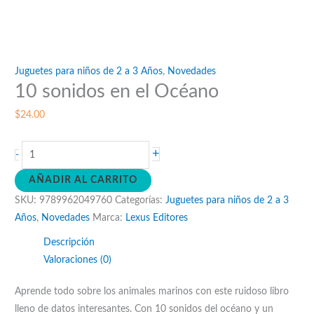
Juguetes para niños de 2 a 3 Años
,
Novedades
10 sonidos en el Océano
$
24.00
10
+
-
sonidos
AÑADIR AL CARRITO
en
SKU:
9789962049760
Categorías:
Juguetes para niños de 2 a 3
el
Años
,
Novedades
Marca:
Lexus Editores
Océano
cantidad
Descripción
Valoraciones (0)
Aprende todo sobre los animales marinos con este ruidoso libro
lleno de datos interesantes. Con 10 sonidos del océano y un