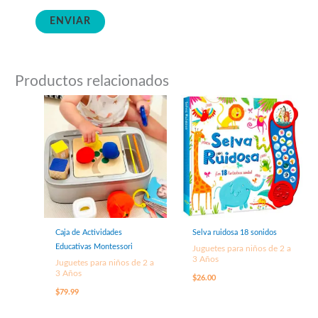
Productos relacionados
Caja de Actividades
Selva ruidosa 18 sonidos
Educativas Montessori
Juguetes para niños de 2 a
3 Años
Juguetes para niños de 2 a
3 Años
$
26.00
$
79.99