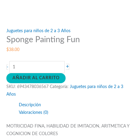
Juguetes para niños de 2 a 3 Años
Sponge Painting Fun
$
38.00
Sponge
+
-
Painting
AÑADIR AL CARRITO
Fun
SKU:
6943478036567
Categoría:
Juguetes para niños de 2 a 3
cantidad
Años
Descripción
Valoraciones (0)
MOTRICIDAD FINA, HABILIDAD DE IMITACION, ARITMETICA Y
COGNICION DE COLORES