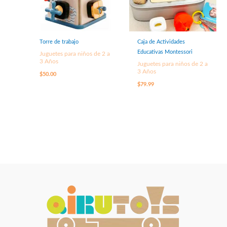
Torre de trabajo
Caja de Actividades
Educativas Montessori
Juguetes para niños de 2 a
3 Años
Juguetes para niños de 2 a
3 Años
$
50.00
$
79.99