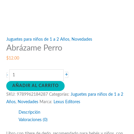
Juguetes para niños de 1 a 2 Años
,
Novedades
Abrázame Perro
$
12.00
Abrázame
+
-
Perro
AÑADIR AL CARRITO
cantidad
SKU:
9789962184287
Categorías:
Juguetes para niños de 1 a 2
Años
,
Novedades
Marca:
Lexus Editores
Descripción
Valoraciones (0)
Libro con títere de dedo, recomendado para bebés y niños, con