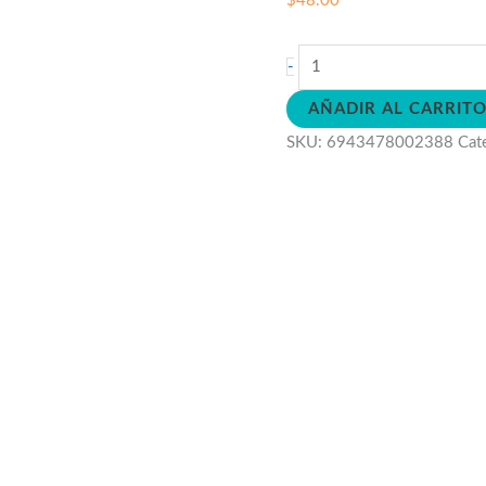
$
48.00
Andador
-
Mariposa
AÑADIR AL CARRIT
cantidad
SKU:
6943478002388
Cat