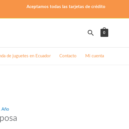
Aceptamos todas las tarjetas de crédito
Buscar
0
nda de juguetes en Ecuador
Contacto
Mi cuenta
1 Año
posa