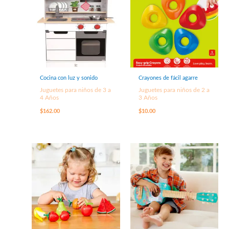
Cocina con luz y sonido
Crayones de fácil agarre
Juguetes para niños de 3 a
Juguetes para niños de 2 a
4 Años
3 Años
$
162.00
$
10.00