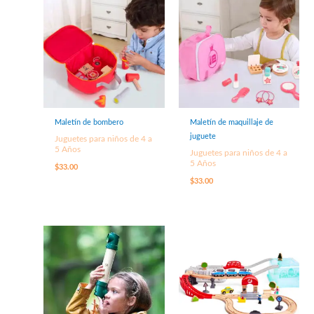
Maletín de bombero
Maletín de maquillaje de
juguete
Juguetes para niños de 4 a
5 Años
Juguetes para niños de 4 a
5 Años
$
33.00
$
33.00