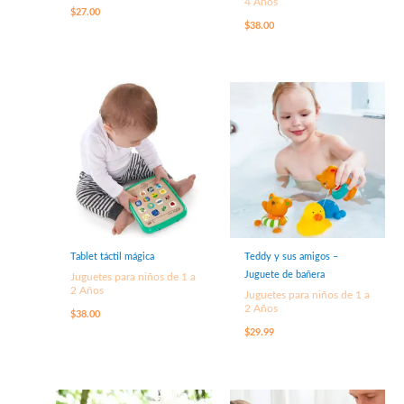
4 Años
$
27.00
$
38.00
Tablet táctil mágica
Teddy y sus amigos –
Juguete de bañera
Juguetes para niños de 1 a
2 Años
Juguetes para niños de 1 a
2 Años
$
38.00
$
29.99