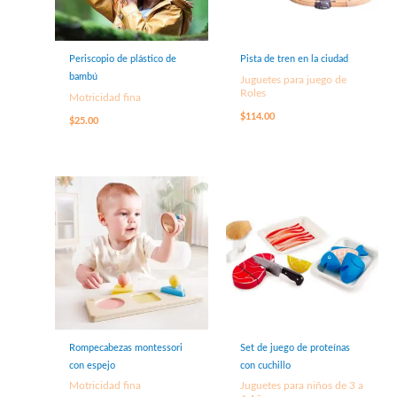
Periscopio de plástico de
Pista de tren en la ciudad
bambú
Juguetes para juego de
Roles
Motricidad fina
$
114.00
$
25.00
Rompecabezas montessori
Set de juego de proteínas
con espejo
con cuchillo
Motricidad fina
Juguetes para niños de 3 a