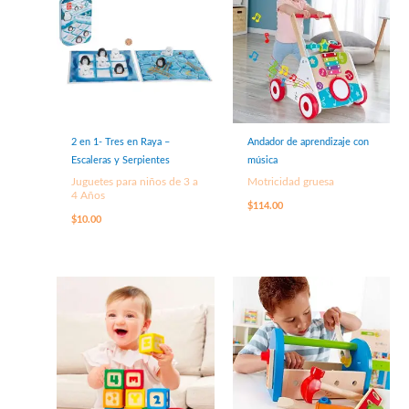
2 en 1- Tres en Raya –
Andador de aprendizaje con
Escaleras y Serpientes
música
Juguetes para niños de 3 a
Motricidad gruesa
4 Años
$
114.00
$
10.00