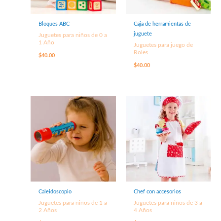
Bloques ABC
Caja de herramientas de
juguete
Juguetes para niños de 0 a
1 Año
Juguetes para juego de
Roles
$
40.00
$
40.00
Caleidoscopio
Chef con accesorios
Juguetes para niños de 1 a
Juguetes para niños de 3 a
2 Años
4 Años