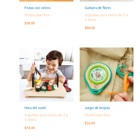
Frutas con velcro
Guitarra de flores
Motricidad fina
Juguetes para niños de 3 a
4 Años
$
38.00
$
86.00
Hora del sushi
Juego de brújula
Juguetes para niños de 3 a
Motricidad fina
4 Años
$
16.00
$
54.00