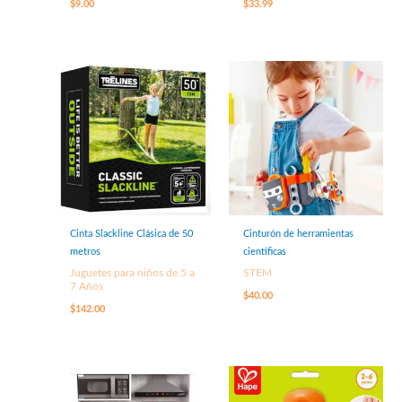
$
9.00
$
33.99
Cinta Slackline Clásica de 50
Cinturón de herramientas
metros
científicas
Juguetes para niños de 5 a
STEM
7 Años
$
40.00
$
142.00