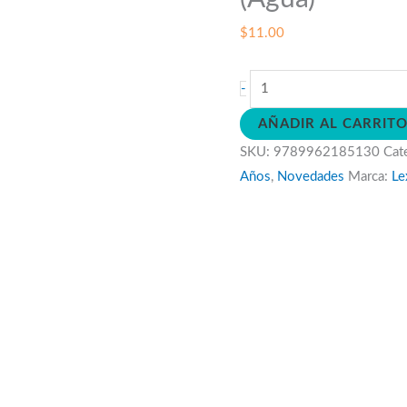
$
11.00
Busca
-
y
AÑADIR AL CARRIT
encuentra
SKU:
9789962185130
Cat
bajo
Años
,
Novedades
Marca:
Le
el
mar
(Agua)
cantidad