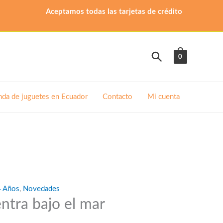
Aceptamos todas las tarjetas de crédito
Buscar
0
nda de juguetes en Ecuador
Contacto
Mi cuenta
4 Años
,
Novedades
ntra bajo el mar