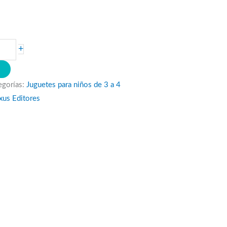
+
O
egorías:
Juguetes para niños de 3 a 4
xus Editores