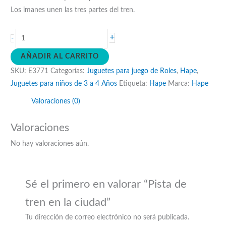
Los imanes unen las tres partes del tren.
Pista
+
-
de
AÑADIR AL CARRITO
tren
SKU:
E3771
Categorías:
Juguetes para juego de Roles
,
Hape
,
en
Juguetes para niños de 3 a 4 Años
Etiqueta:
Hape
Marca:
Hape
la
ciudad
Valoraciones (0)
cantidad
Valoraciones
No hay valoraciones aún.
Sé el primero en valorar “Pista de
tren en la ciudad”
Tu dirección de correo electrónico no será publicada.