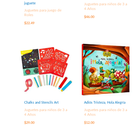
juguete
Juguetes para niños de 3 a
4 Años
Juguetes para juego de
Roles
$
46.00
$
22.49
Chalks and Stencils Art
Adiós Tristeza, Hola Alegría
Juguetes para niños de 3 a
Juguetes para niños de 3 a
4 Años
4 Años
$
29.00
$
12.00