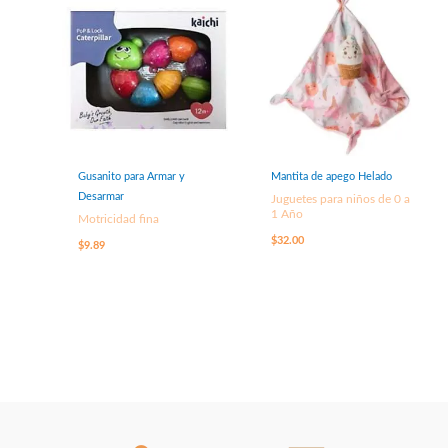
Gusanito para Armar y
Mantita de apego Helado
Desarmar
Juguetes para niños de 0 a
1 Año
Motricidad fina
$
32.00
$
9.89