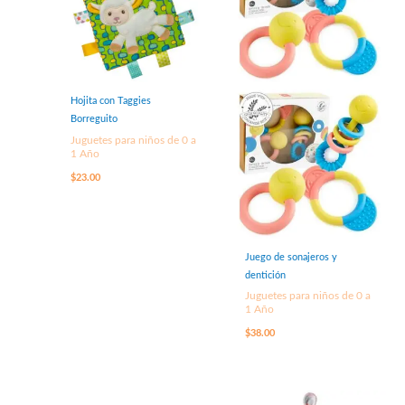
Hojita con Taggies
Borreguito
Juguetes para niños de 0 a
1 Año
$
23.00
Juego de sonajeros y
dentición
Juguetes para niños de 0 a
1 Año
$
38.00