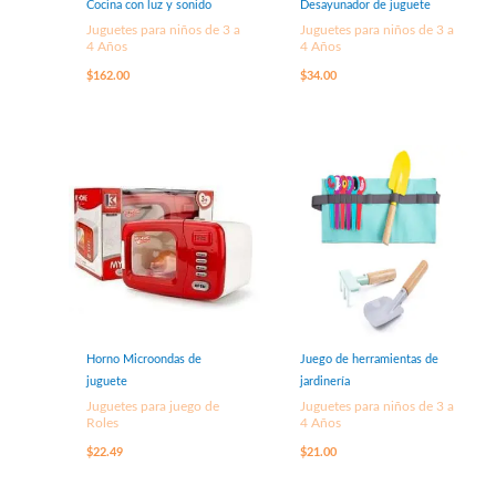
Cocina con luz y sonido
Desayunador de juguete
Juguetes para niños de 3 a
Juguetes para niños de 3 a
4 Años
4 Años
$
162.00
$
34.00
Horno Microondas de
Juego de herramientas de
juguete
jardinería
Juguetes para juego de
Juguetes para niños de 3 a
Roles
4 Años
$
22.49
$
21.00