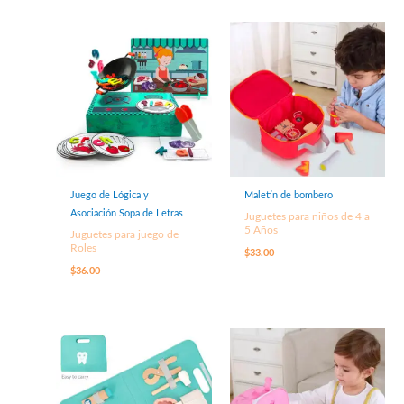
Juego de Lógica y
Maletín de bombero
Asociación Sopa de Letras
Juguetes para niños de 4 a
5 Años
Juguetes para juego de
Roles
$
33.00
$
36.00