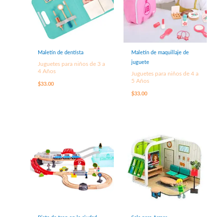
Maletín de dentista
Maletín de maquillaje de
juguete
Juguetes para niños de 3 a
4 Años
Juguetes para niños de 4 a
5 Años
$
33.00
$
33.00