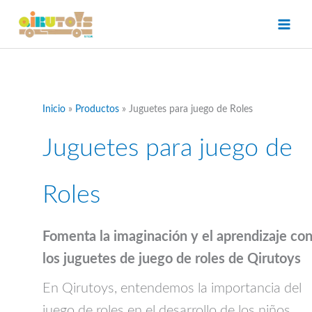
Ir
al
contenido
Inicio
Productos
Juguetes para juego de Roles
Juguetes para juego de
Roles
Fomenta la imaginación y el aprendizaje co
los juguetes de juego de roles de Qirutoys
En Qirutoys, entendemos la importancia del
juego de roles en el desarrollo de los niños.