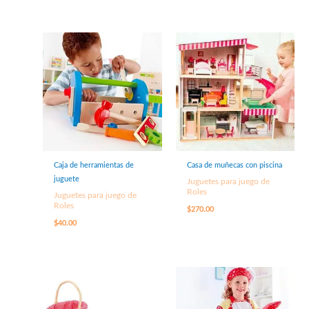
Caja de herramientas de
Casa de muñecas con piscina
juguete
Juguetes para juego de
Roles
Juguetes para juego de
Roles
$
270.00
$
40.00