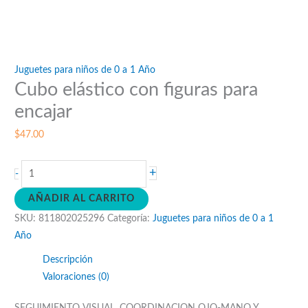
Juguetes para niños de 0 a 1 Año
Cubo elástico con figuras para
encajar
$
47.00
Cubo
+
-
elástico
AÑADIR AL CARRITO
con
SKU:
811802025296
Categoría:
Juguetes para niños de 0 a 1
figuras
Año
para
encajar
Descripción
cantidad
Valoraciones (0)