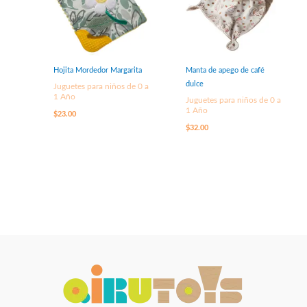
Hojita Mordedor Margarita
Manta de apego de café
dulce
Juguetes para niños de 0 a
1 Año
Juguetes para niños de 0 a
1 Año
$
23.00
$
32.00