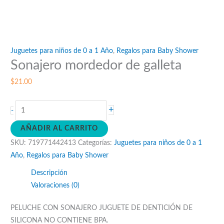
Juguetes para niños de 0 a 1 Año
,
Regalos para Baby Shower
Sonajero mordedor de galleta
$
21.00
Sonajero
+
-
mordedor
AÑADIR AL CARRITO
de
SKU:
719771442413
Categorías:
Juguetes para niños de 0 a 1
galleta
Año
,
Regalos para Baby Shower
cantidad
Descripción
Valoraciones (0)
PELUCHE CON SONAJERO JUGUETE DE DENTICIÓN DE
SILICONA NO CONTIENE BPA.