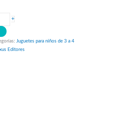
+
O
egorías:
Juguetes para niños de 3 a 4
xus Editores