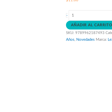
$
11.00
Dinos
-
Salvajes
AÑADIR AL CARRIT
para
SKU:
9789962187493
Cat
pintar
Años
,
Novedades
Marca:
Le
cantidad