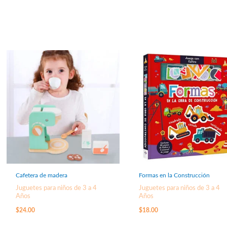
Cafetera de madera
Formas en la Construcción
Juguetes para niños de 3 a 4
Juguetes para niños de 3 a 4
Años
Años
$
24.00
$
18.00