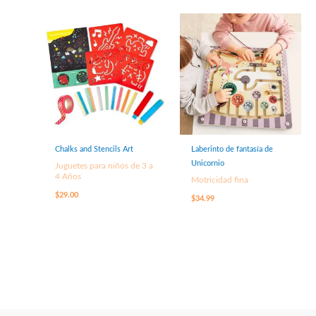
Chalks and Stencils Art
Laberinto de fantasía de
Unicornio
Juguetes para niños de 3 a
4 Años
Motricidad fina
$
29.00
$
34.99