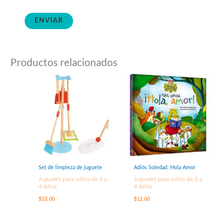
Productos relacionados
Set de limpieza de juguete
Adiós Soledad, Hola Amor
Juguetes para niños de 3 a
Juguetes para niños de 3 a
4 Años
4 Años
$
53.00
$
12.00