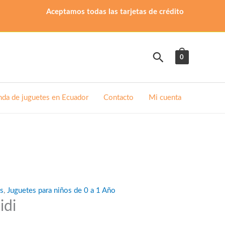
Aceptamos todas las tarjetas de crédito
Buscar
0
nda de juguetes en Ecuador
Contacto
Mi cuenta
es
,
Juguetes para niños de 0 a 1 Año
idi