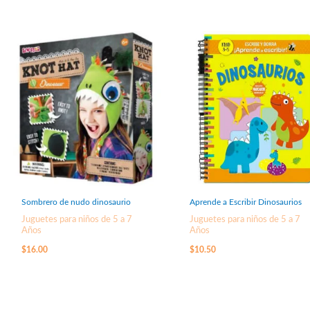
Sombrero de nudo dinosaurio
Aprende a Escribir Dinosaurios
Juguetes para niños de 5 a 7
Juguetes para niños de 5 a 7
Años
Años
$
16.00
$
10.50