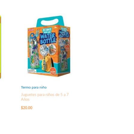
Termo para niño
Juguetes para niños de 5 a 7
Años
$
20.00