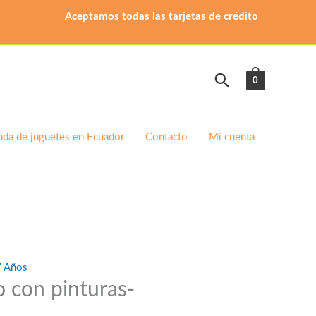
Aceptamos todas las tarjetas de crédito
Buscar
0
nda de juguetes en Ecuador
Contacto
Mi cuenta
7 Años
o con pinturas-