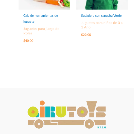
Caja de herramientas de
Sudadera con capucha Verde
juguete
Juguetes para niños de 0 a
1 Año
Juguetes para juego de
Roles
$
29.00
$
40.00