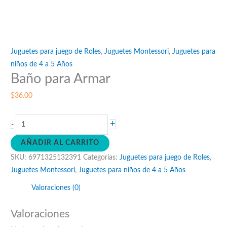
Juguetes para juego de Roles
,
Juguetes Montessori
,
Juguetes para
niños de 4 a 5 Años
Baño para Armar
$
36.00
Baño
+
-
para
AÑADIR AL CARRITO
Armar
SKU:
6971325132391
Categorías:
Juguetes para juego de Roles
,
cantidad
Juguetes Montessori
,
Juguetes para niños de 4 a 5 Años
Valoraciones (0)
Valoraciones