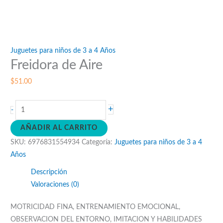
Juguetes para niños de 3 a 4 Años
Freidora de Aire
$
51.00
Freidora
+
-
de
AÑADIR AL CARRITO
Aire
SKU:
6976831554934
Categoría:
Juguetes para niños de 3 a 4
cantidad
Años
Descripción
Valoraciones (0)
MOTRICIDAD FINA, ENTRENAMIENTO EMOCIONAL,
OBSERVACION DEL ENTORNO, IMITACION Y HABILIDADES