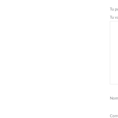
Tu p
Tu v
Nom
Corr