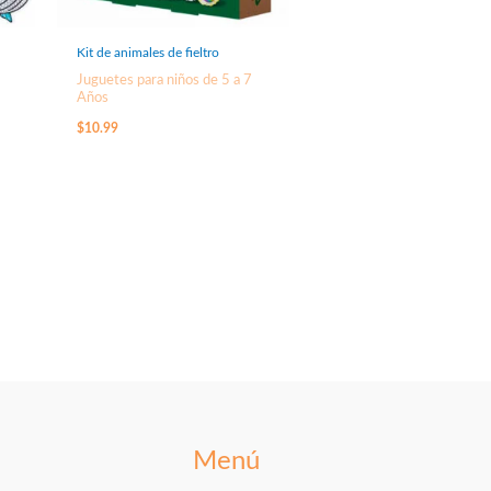
Kit de animales de fieltro
Juguetes para niños de 5 a 7
Años
$
10.99
Menú