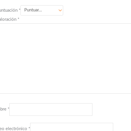
untuación
*
aloración
*
bre
*
eo electrónico
*