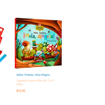
Adiós Tristeza, Hola Alegría
Juguetes para niños de 3 a 4
Años
$
12.00