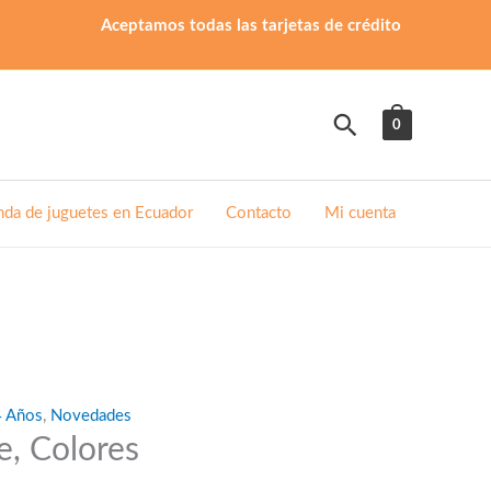
Aceptamos todas las tarjetas de crédito
Buscar
0
nda de juguetes en Ecuador
Contacto
Mi cuenta
4 Años
,
Novedades
e, Colores