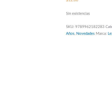
$
12.00
Sin existencias
SKU:
9789962182283
Cat
Años
,
Novedades
Marca:
Le