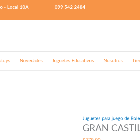
lo - Local 10A
099 542 2484
utoys
Novedades
Juguetes Educativos
Nosotros
Tie
Juguetes para juego de Rol
GRAN CASTI