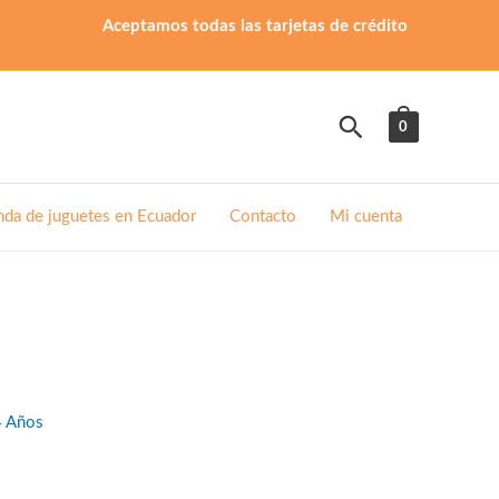
Aceptamos todas las tarjetas de crédito
Buscar
0
nda de juguetes en Ecuador
Contacto
Mi cuenta
4 Años