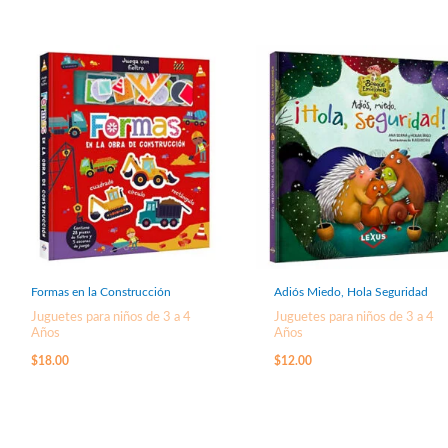
Formas en la Construcción
Adiós Miedo, Hola Seguridad
Juguetes para niños de 3 a 4
Juguetes para niños de 3 a 4
Años
Años
$
18.00
$
12.00