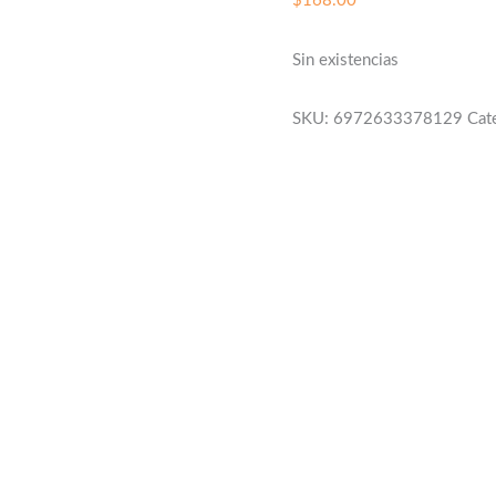
$
168.00
Sin existencias
SKU:
6972633378129
Cat