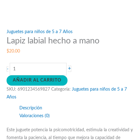
Juguetes para niños de 5 a 7 Años
Lapiz labial hecho a mano
$
20.00
Lapiz
+
-
labial
AÑADIR AL CARRITO
hecho
SKU:
6901234569827
Categoría:
Juguetes para niños de 5 a 7
a
Años
mano
cantidad
Descripción
Valoraciones (0)
Este juguete potencia la psicomotricidad, estimula la creatividad y
fomenta la paciencia, al tiempo que mejora la capacidad de