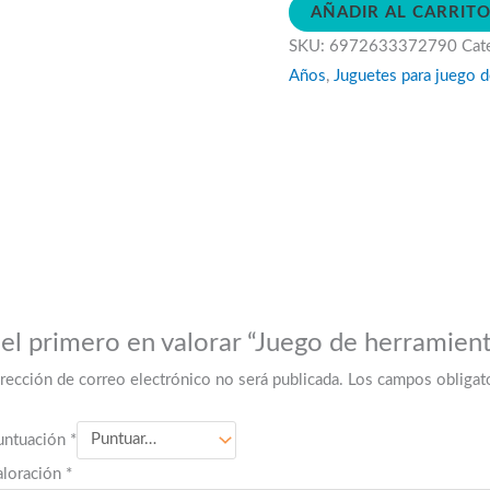
AÑADIR AL CARRIT
herramientas
SKU:
6972633372790
Cat
de
Años
,
Juguetes para juego 
jardinería
cantidad
 el primero en valorar “Juego de herramient
irección de correo electrónico no será publicada.
Los campos obligat
untuación
*
aloración
*