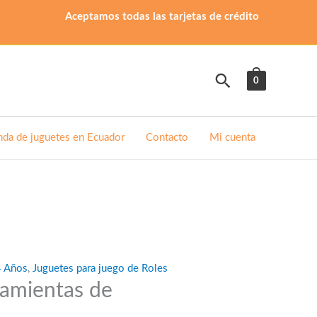
Aceptamos todas las tarjetas de crédito
Buscar
0
nda de juguetes en Ecuador
Contacto
Mi cuenta
4 Años
,
Juguetes para juego de Roles
ramientas de