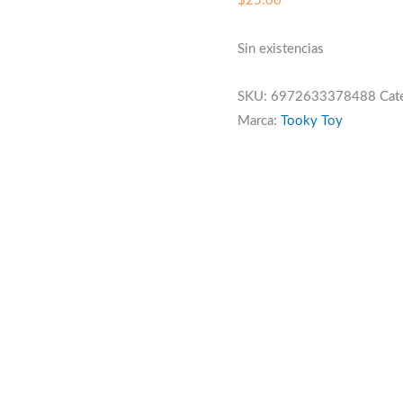
$
25.00
Sin existencias
SKU:
6972633378488
Cat
Marca:
Tooky Toy