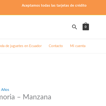
Aceptamos todas las tarjetas de crédito
Buscar
0
nda de juguetes en Ecuador
Contacto
Mi cuenta
4 Años
moria – Manzana