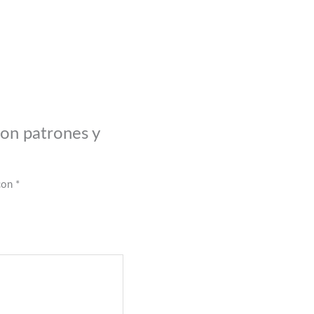
con patrones y
 con
*