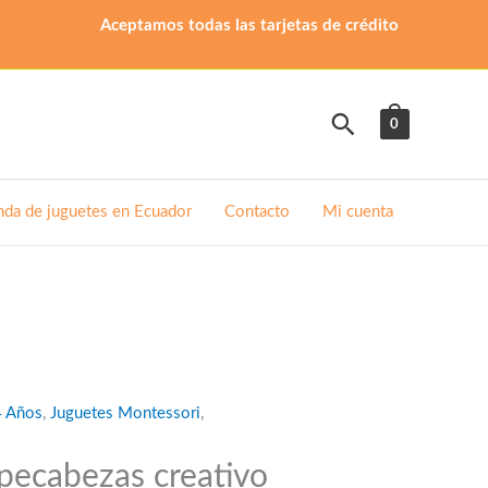
Aceptamos todas las tarjetas de crédito
Buscar
0
nda de juguetes en Ecuador
Contacto
Mi cuenta
4 Años
,
Juguetes Montessori
,
pecabezas creativo