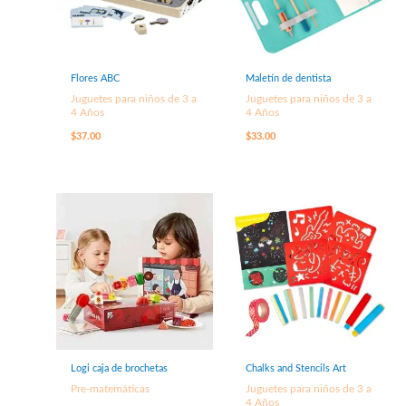
Flores ABC
Maletín de dentista
Juguetes para niños de 3 a
Juguetes para niños de 3 a
4 Años
4 Años
$
37.00
$
33.00
Logi caja de brochetas
Chalks and Stencils Art
Pre-matemáticas
Juguetes para niños de 3 a
4 Años