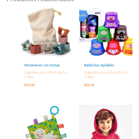
Mordedores con formas
Baldecitos Apilables
Juguetes para niños de 0 a
Juguetes para niños de 0 a
1 Año
1 Año
$
31.00
$
22.49