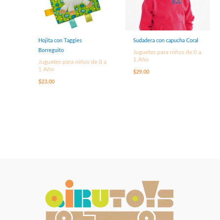
Hojita con Taggies
Sudadera con capucha Coral
Borreguito
Juguetes para niños de 0 a
1 Año
Juguetes para niños de 0 a
1 Año
$
29.00
$
23.00