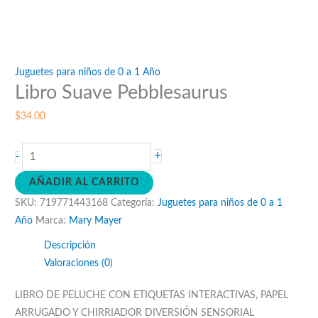
Juguetes para niños de 0 a 1 Año
Libro Suave Pebblesaurus
$
34.00
Libro
+
-
Suave
AÑADIR AL CARRITO
Pebblesaurus
SKU:
719771443168
Categoría:
Juguetes para niños de 0 a 1
cantidad
Año
Marca:
Mary Mayer
Descripción
Valoraciones (0)
LIBRO DE PELUCHE CON ETIQUETAS INTERACTIVAS, PAPEL
ARRUGADO Y CHIRRIADOR DIVERSIÓN SENSORIAL