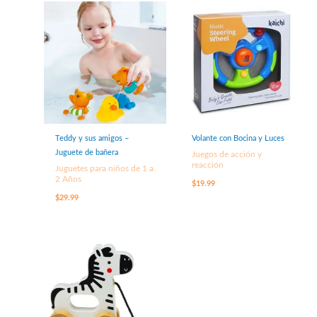
Teddy y sus amigos –
Volante con Bocina y Luces
Juguete de bañera
Juegos de acción y
reacción
Juguetes para niños de 1 a
2 Años
$
19.99
$
29.99