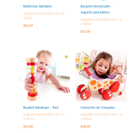
Baldecitos Apilables
Barquito Remolcable –
Juguete para bañera
Juguetes para niños de 0 a
1 Año
Juguetes para niños de 1 a
2 Años
$
22.49
$
22.00
Beaded Raindrops – Red
Cachorrito de Compañía
Juguetes para niños de 1 a
Juguetes para niños de 1 a
2 Años
2 Años
$
23.00
$
48.00