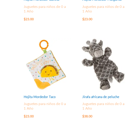
Juguetes para niños de 0 a
Juguetes para niños de 0 a
1 Año
1 Año
$
23.00
$
23.00
Hojita Mordedor Taco
Jirafa africana de peluche
Juguetes para niños de 0 a
Juguetes para niños de 0 a
1 Año
1 Año
$
23.00
$
38.00