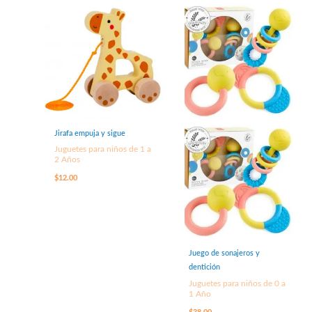
Jirafa empuja y sigue
Juguetes para niños de 1 a
2 Años
$
12.00
Juego de sonajeros y
dentición
Juguetes para niños de 0 a
1 Año