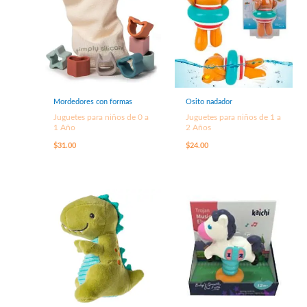
Mordedores con formas
Osito nadador
Juguetes para niños de 0 a
Juguetes para niños de 1 a
1 Año
2 Años
$
31.00
$
24.00