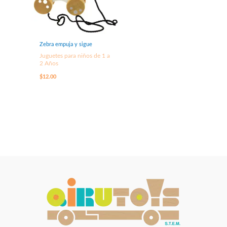
Zebra empuja y sigue
Juguetes para niños de 1 a
2 Años
$
12.00