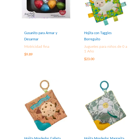
Gusanito para Armar y
Hojita con Taggies
Desarmar
Borreguito
Motricidad fina
Juguetes para niños de 0 a
1 Año
$
9.89
$
23.00
Hojita Mordedor Galleta
Hojita Mordedor Margarita