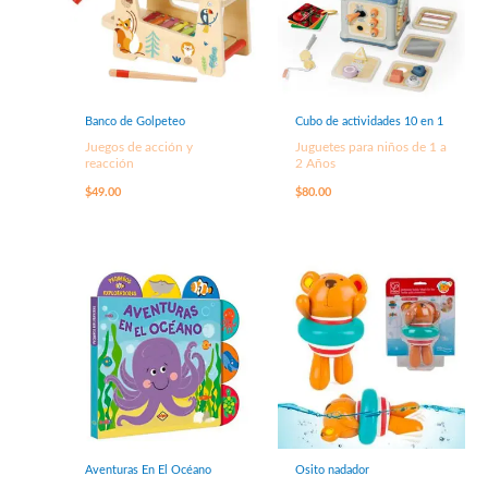
Banco de Golpeteo
Cubo de actividades 10 en 1
Juegos de acción y
Juguetes para niños de 1 a
reacción
2 Años
$
49.00
$
80.00
Aventuras En El Océano
Osito nadador