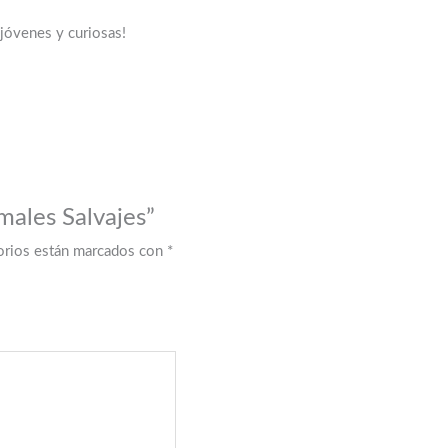
 jóvenes y curiosas!
males Salvajes”
orios están marcados con
*