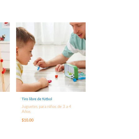
Tiro libre de fútbol
Juguetes para niños de 3 a 4
Años
$
10.00