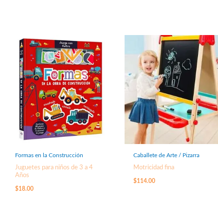
Formas en la Construcción
Caballete de Arte / Pizarra
Juguetes para niños de 3 a 4
Motricidad fina
Años
$
114.00
$
18.00