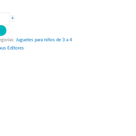
+
O
egorías:
Juguetes para niños de 3 a 4
xus Editores