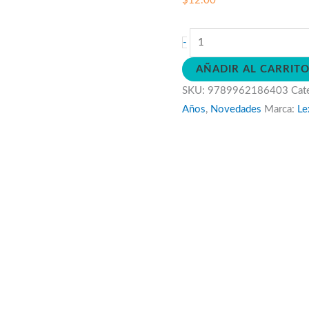
$
12.00
Linterna
-
Mágica
AÑADIR AL CARRIT
Animales
SKU:
9789962186403
Cat
Salvajes
Años
,
Novedades
Marca:
Le
cantidad