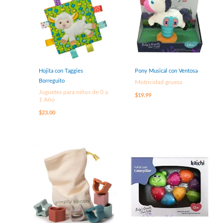
Hojita con Taggies
Pony Musical con Ventosa
Borreguito
Motricidad gruesa
Juguetes para niños de 0 a
$
19.99
1 Año
$
23.00